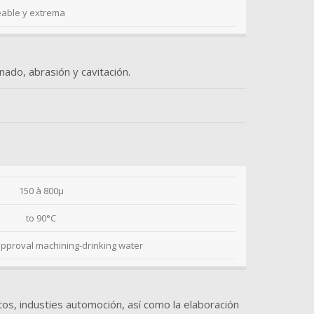
eable y extrema
nado, abrasión y cavitación.
150 à 800µ
to 90°C
approval machining-drinking water
ntos, industies automoción, así como la elaboración