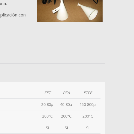
ana.
plicación con
FET
PFA
ETFE
20-80µ
40-80µ
150-800µ
200°C
200°C
200°C
SI
SI
SI