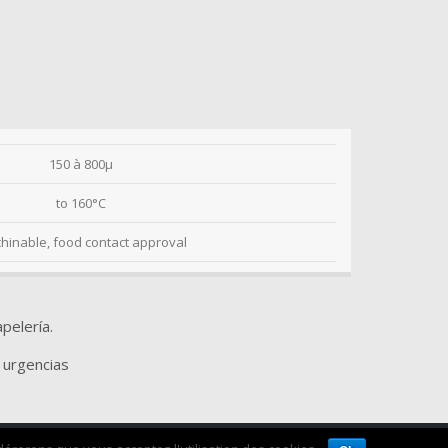
150 à 800µ
to 160°C
hinable, food contact approval
apelería.
 urgencias