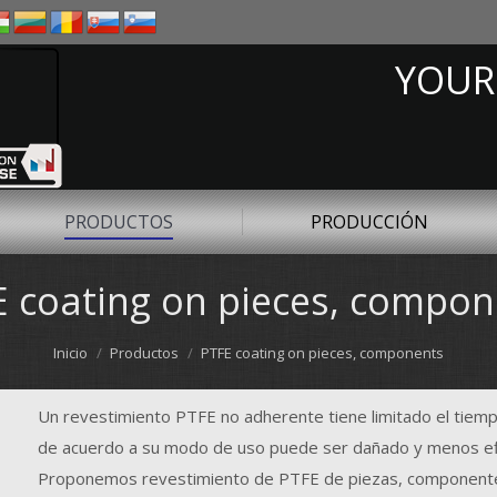
YOUR
PRODUCTOS
PRODUCCIÓN
E coating on pieces, compon
Inicio
Productos
PTFE coating on pieces, components
Un revestimiento PTFE no adherente tiene limitado el tiemp
de acuerdo a su modo de uso puede ser dañado y menos efi
Proponemos revestimiento de PTFE de piezas, componente