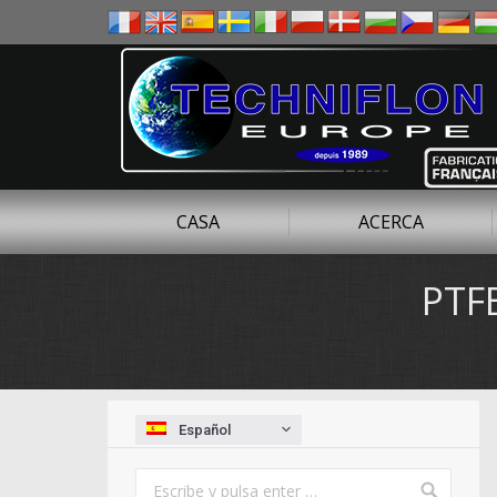
CASA
ACERCA
PTF
Estás aquí:
Español